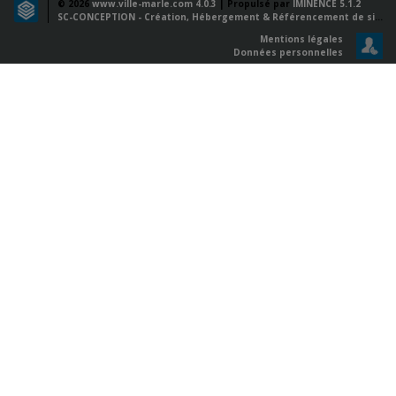
© 2026
www.ville-marle.com 4.0.3
| Propulsé par
IMINENCE 5.1.2
SC-CONCEPTION - Création, Hébergement & Référencement de sites web
Mentions légales
Données personnelles