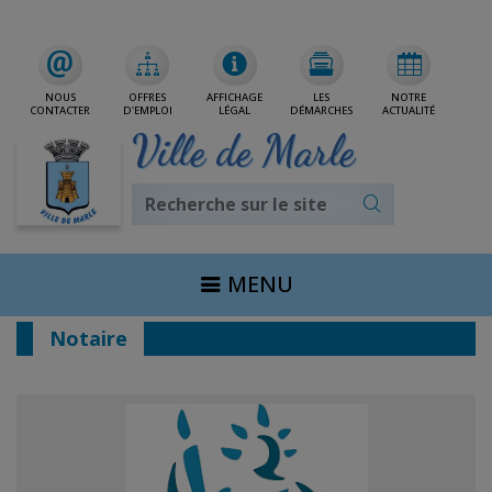
Rdv/CNI/Passeport
NOUS
OFFRES
AFFICHAGE
LES
NOTRE
CONTACTER
D'EMPLOI
LÉGAL
DÉMARCHES
ACTUALITÉ
Ville de Marle
MENU
Notaire